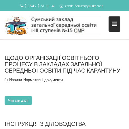
( 0542 ) 61-11-14
zosh15sumy@ukr.net
S
КАТЕГОРІЯ: НОРМАТИВНІ
k
ДОКУМЕНТИ
i
p
t
o
c
ЩОДО ОРГАНІЗАЦІЇ ОСВІТНЬОГО
ПРОЦЕСУ В ЗАКЛАДАХ ЗАГАЛЬНОЇ
o
СЕРЕДНЬОЇ ОСВІТИ ПІД ЧАС КАРАНТИНУ
n
t
Новини
Нормативні документи
,
e
n
t
Читати далі
ІНСТРУКЦІЯ З ДІЛОВОДСТВА