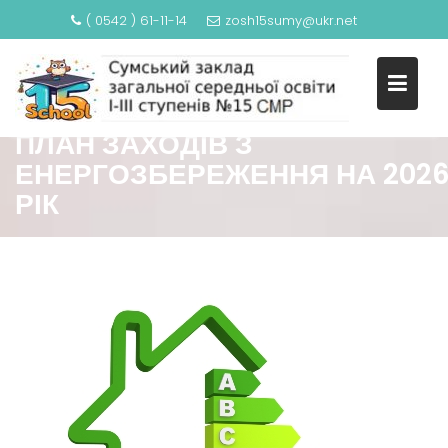
( 0542 ) 61-11-14
zosh15sumy@ukr.net
ПЛАН ЗАХОДІВ З
ЕНЕРГОЗБЕРЕЖЕННЯ НА 202
РІК