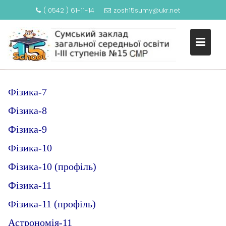
( 0542 ) 61-11-14
zosh15sumy@ukr.net
S
k
ФІЗИКА ТА АСТРОНОМІЯ
i
p
t
o
Фізика-7
c
Фізика-8
o
n
Фізика-9
t
e
Фізика-10
n
Фізика-10 (профіль)
t
Фізика-11
Фізика-11 (профіль)
Астрономія-11