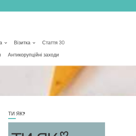
а
Візитка
Стаття 30
я
Антикорупційні заходи
ТИ ЯК?