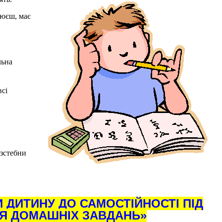
цюєш, має
льна
всі
озстебни
 ДИТИНУ ДО САМОСТІЙНОСТІ ПІД
Я ДОМАШНІХ ЗАВДАНЬ»