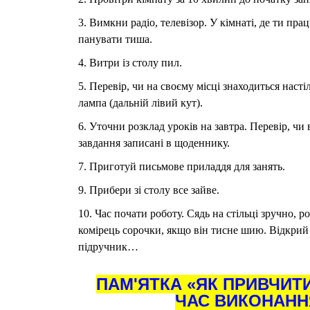
3. Вимкни радіо, телевізор. У кімнаті, де ти пра
панувати тиша.
4. Витри із столу пил.
5. Перевір, чи на своєму місці знаходиться насті
лампа (дальній лівий кут).
6. Уточни розклад уроків на завтра. Перевір, чи 
завдання записані в щоденнику.
7. Приготуй письмове приладдя для занять.
9. Прибери зі столу все зайве.
10. Час почати роботу. Сядь на стільці зручно, р
комірець сорочки, якщо він тисне шию. Відкрий
підручник…
ПАМ'ЯТКА «ЯК ПРИВЧИТИ
ЧАС ВИКОНАНН