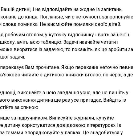
ашій дитині, і не від­повідайте на жодне із запитань,
онане до кінця. Погляньте, чи є неточності, запропонуйте
ти слова помилка. Не висміюйте помилки своїх дітей.
робочим столом, у ку­точку відпочинку і вчіть за нею і
школу, вчіть всю таблицю. Задачі навчайте читати і
може виоратися із задачею, то покажіть, як це зробити за
шої задачі.
м переказує Вам прочи­тане. Якщо перекаже неточно певне
ов’язково читайте з дитиною книжки вголос, по черзі, а де
днощі, виконайте з нею завдання усно, але не пишіть у
ового виконання дитина ще раз усе пригадає. Вийдіть із
стійте за спиною.
ише за підруч­ником. Виписуйте журнали, купуйте
йте дитину користуватися довідковою літературою. Із
 за темами впорядковуйте у папках. Це знадобиться у