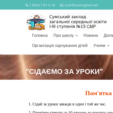
( 0542 ) 61-11-14
zosh15sumy@ukr.net
Головна
Про школу
Новини
Діял
Організація харчування дітей
Учням
“СІДАЄМО ЗА УРОКИ”
Пам'ятка 
1. Сідай за уроки завжди в один і той же час.
2. Провітри кімнату за 10 хвилин до початку зан