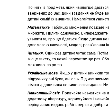
Почніть із предмета, який найлегше дається В
звернених до Вас, доки завдання не буде вик
дитині самій їх виявити. Намагайтеся уника
Математика.
Таблицю множення повісьте над 
множити, і ділити одночасно. Виперед­жайте 
уявляти те, про що йдеться. Якщо дитина не 
допомогою наочності, моделі, розв’язання ін
Читання.
Один раз дитина читає сама. Поті
місце тексту, то нехай перечитає ще раз. Об
можливо, по ролях.
Українська мова.
Якщо у дитини виникли тру
підручнику ані букв, ані слів. Під час письм
кімнати, доки вона не виконає завдання. Не 
Навколишній світ.
Привчайте навчатися не л
додаткову літературу, користуйтеся і навча
періодичних видань робіть вирізки, добірки