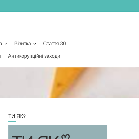
а
Візитка
Стаття 30
я
Антикорупційні заходи
ТИ ЯК?