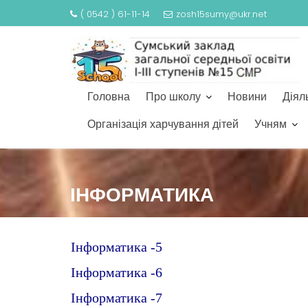
( 0542 ) 61-11-14
zosh15sumy@ukr.net
Головна
Про школу
Новини
Діял
Організація харчування дітей
Учням
S
k
ІНФОРМАТИКА
i
p
t
o
Інформатика -5
c
Інформатика -6
o
n
Інформатика -7
t