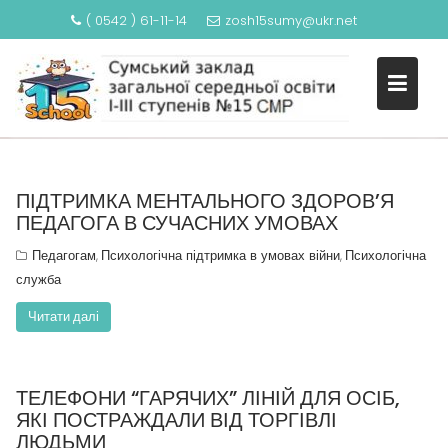
( 0542 ) 61-11-14
zosh15sumy@ukr.net
S
k
КАТЕГОРІЯ: ПЕДАГОГАМ
i
p
t
o
c
ПІДТРИМКА МЕНТАЛЬНОГО ЗДОРОВ’Я
ПЕДАГОГА В СУЧАСНИХ УМОВАХ
o
n
Педагогам
Психологічна підтримка в умовах війни
Психологічна
,
,
t
служба
e
n
Читати далі
t
ТЕЛЕФОНИ “ГАРЯЧИХ” ЛІНІЙ ДЛЯ ОСІБ,
ЯКІ ПОСТРАЖДАЛИ ВІД ТОРГІВЛІ
ЛЮДЬМИ