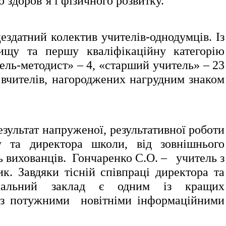
о здоров’я і фізичного розвитку.
атний колектив учителів-однодумців. Із
вищу та першу кваліфікаційну категорію
ель-методист» – 4, «старший учитель» – 23
 вчителів, нагороджених нагрудним знаком
зультат напруженої, результативної роботи
ву та директора школи, від зовнішнього
ь вихованців. Гончаренко С.О. – учитель з
ик. Завдяки тісній співпраці директора та
авчальний заклад є одним із кращих
та з потужними новітніми інформаційними