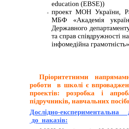
еduсаtion (ЕВSЕ))
проект МОН України, Ра
МБФ «Академія українс
Державного департамент
та справ співдружності на
інфомедійна грамотність» 
Пріоритетними напрямами н
роботи в школі є впроваджен
проектів: розробка і апро
підручників, навчальних посіб
Дослідно-експериментальна ді
до наказів: