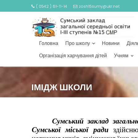
( 0542 ) 61-11-14
zosh15sumy@ukr.net
Головна
Про школу
Новини
Діял
Організація харчування дітей
Учням
S
k
ІМІДЖ ШКОЛИ
i
p
t
o
c
Сумський заклад загальної 
o
Сумської міської ради
здійсн
n
t