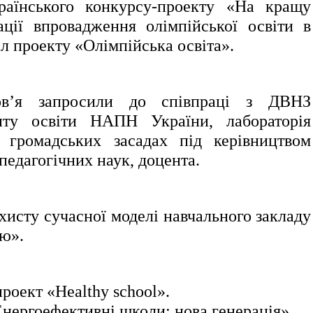
раїнського конкурсу-проекту «На кращу
ації впровадження олімпійської освіти в
іл проекту «Олімпійська освіта».
ов’я запросили до співпраці з ДВНЗ
нту освіти НАПН України, лабораторія
а громадських засадах під керівництвом
педагогічних наук, доцента.
хисту сучасної моделі навчального закладу
ю».
оект «Healthy school».
нергоефективні школи: нова генерація».