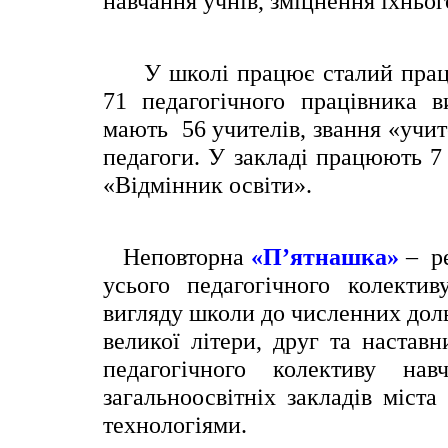
навчання учнів, зміцнення їхньог
e
n
t
У школі працює сталий працезд
71 педагогічного працівника 
мають 56 учителів, звання «учит
педагоги. У закладі працюють 7
«Відмінник освіти».
Неповторна
«П’ятнашка»
– ре
усього педагогічного колекти
вигляду школи до численних дол
великої літери, друг та наставн
педагогічного колективу н
загальноосвітніх закладів міс
технологіями.