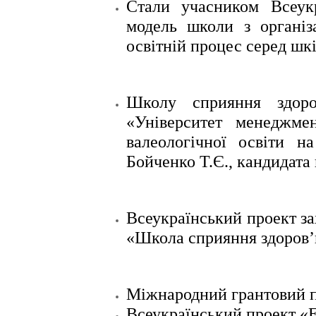
Стали учасником Всеук
модель школи з організ
освітній процес серед шк
Школу сприяння здор
«Університет менеджме
валеологічної освіти н
Бойченко Т.Є., кандидата 
Всеукраїнський проект за
«Школа сприяння здоров’
Міжнародний грантовий пр
Всеукраїнський проект «Е