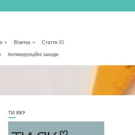
а
Візитка
Стаття 30
я
Антикорупційні заходи
ТИ ЯК?