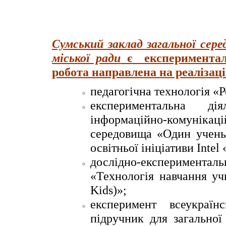
Сумський заклад загальної сере
міської ради
є експерименталь
робота направлена на реалізац
педагогічна технологія «Р
експериментальна ді
інформаційно-комунікац
середовища «Один учень
освітньої ініціативи Intel
дослідно-експерименталь
«Технологія навчання уч
Kids)»;
експеримент всеукраї
підручник для загальної