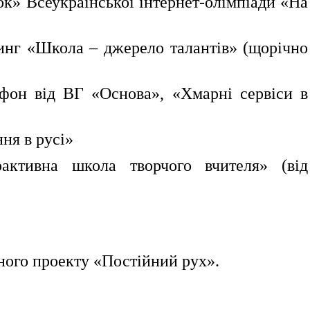
ок» Всеукраїнської інтернет-олімпіади «На
инг «Школа – джерело талантів» (щорічно
афон від ВГ «Основа», «Хмарні сервіси в
ня в русі»
рактивна школа творчого вчителя» (від
ого проекту «Постійний рух».