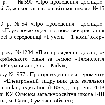
6 р. №590 «Про проведення дослідно-
зі Сумської загальноосвітньої школи №15
09 р. №54 «Про проведення дослідно-
и «Науково-методичні основи використання
есі в середовищі «1 учень – 1 комп’ютер»
 року №1234 «Про проведення дослідно-
країнського рівня за темою «Технологія
 «Розумники» (Smart Kids)»;
року № 957« Про проведення експерименту
ю «Електронний підручник для загальної
Sесопdагу едисаtion (ЕВSЕ)), серпень 2018
зі КУ Сумська загальноосвітня школа І-ІІІ
а, м. Суми, Сумської області;