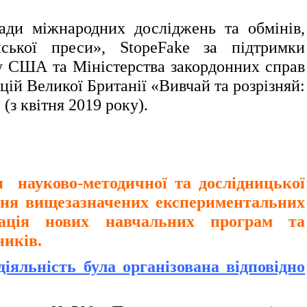
ди міжнародних досліджень та обмінів,
ької преси», StopeFake за підтримки
у США та Міністерства закордонних справ
цій Великої Британії «Вивчай та розрізняй:
(з квітня 2019 року).
ауково-методичної та дослідницької
ня вищезазначених експериментальних
бація нових навчальних програм та
ників.
яльність була організована відповідно