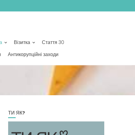
а
Візитка
Стаття 30
я
Антикорупційні заходи
ТИ ЯК?