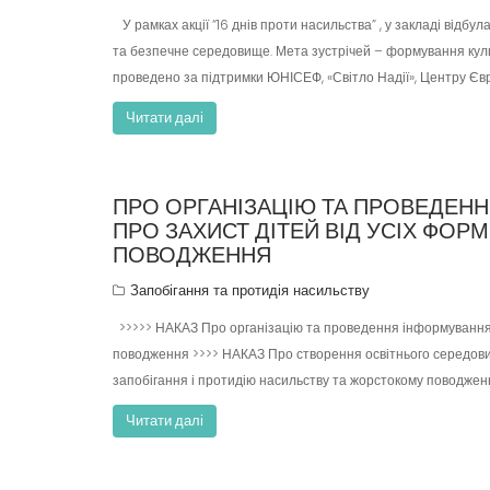
У рамках акції “16 днів проти насильства” , у закладі відбу
та безпечне середовище. Мета зустрічей – формування куль
проведено за підтримки ЮНІСЕФ, «Світло Надії», Центру Євр
Читати далі
ПРО ОРГАНІЗАЦІЮ ТА ПРОВЕДЕНН
ПРО ЗАХИСТ ДІТЕЙ ВІД УСІХ ФО
ПОВОДЖЕННЯ
Запобігання та протидія насильству
>>>>> НАКАЗ Про організацію та проведення інформування п
поводження >>>> НАКАЗ Про створення освітнього середо
запобігання і протидію насильству та жорстокому поводженн
Читати далі