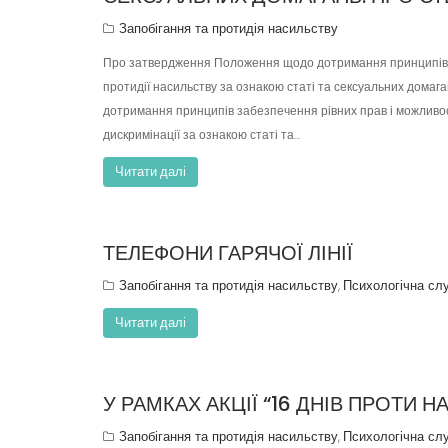
e
Запобігання та протидія насильству
n
Про затвердження Положення щодо дотримання принципів заб
t
протидії насильству за ознакою статі та сексуальних дома
дотримання принципів забезпечення рівних прав і можливосте
дискримінації за ознакою статі та…
Читати далі
ТЕЛЕФОНИ ГАРЯЧОЇ ЛІНІЇ
Запобігання та протидія насильству
Психологічна сл
,
Читати далі
У РАМКАХ АКЦІЇ “16 ДНІВ ПРОТИ 
Запобігання та протидія насильству
Психологічна сл
,