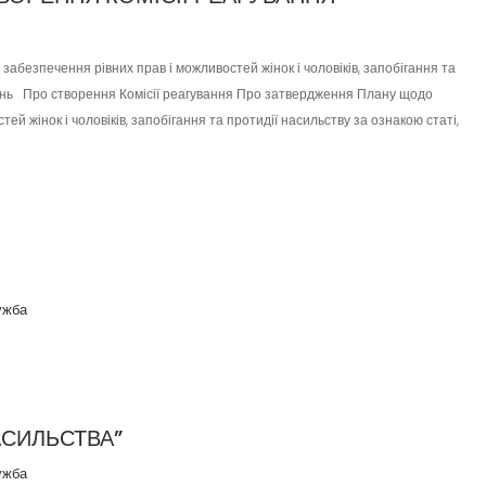
езпечення рівних прав і можливостей жінок і чоловіків, запобігання та
гань Про створення Комісії реагування Про затвердження Плану щодо
й жінок і чоловіків, запобігання та протидії насильству за ознакою статі,
ужба
НАСИЛЬСТВА”
ужба