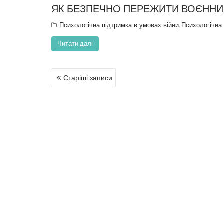
ЯК БЕЗПЕЧНО ПЕРЕЖИТИ ВОЄННИ
Психологічна підтримка в умовах війни
Психологічна
,
Читати далі
Старіші записи
Н
А
В
І
Г
А
Ц
І
Я
З
А
П
И