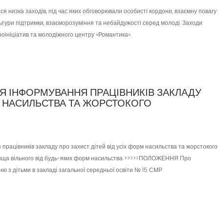
лася низка заходів, під час яких обговорювали особисті кордони, взаємну повагу
тури підтримки, взаєморозуміння та небайдужості серед молоді. Заходи
оініціатив та молодіжного центру «Романтика».
Я ІНФОРМУВАННЯ ПРАЦІВНИКІВ ЗАКЛАДУ
РМ НАСИЛЬСТВА ТА ЖОРСТОКОГО
рацівників закладу про захист дітей від усіх форм насильства та жорстокого
вища вільного від будь-яких форм насильства >>>>>ПОЛОЖЕННЯ Про
ю з дітьми в закладі загальної середньої освіти № 15 СМР