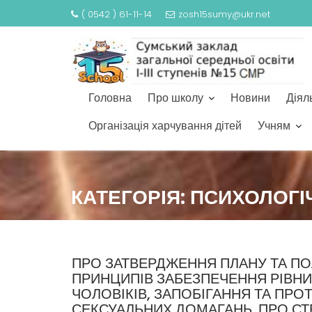
( 0542 ) 61-11-14
zosh15sumy@ukr.net
Головна
Про школу
Новини
Діял
Організація харчування дітей
Учням
S
k
КАТЕГОРІЯ: ПСИХОЛОГ
i
p
t
o
c
ПРО ЗАТВЕРДЖЕННЯ ПЛАНУ ТА 
ПРИНЦИПІВ ЗАБЕЗПЕЧЕННЯ РІВНИ
o
ЧОЛОВІКІВ, ЗАПОБІГАННЯ ТА ПРОТ
n
СЕКСУАЛЬНИХ ДОМАГАНЬ. ПРО СТ
t