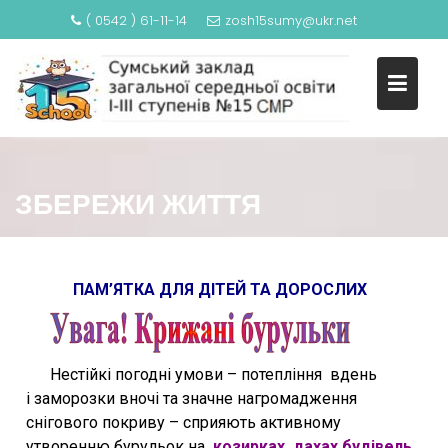
( 0542 ) 61-11-14
zosh15sumy@ukr.net
ЗБЕРЕЖИ ЖИТТЯ
ПАМ’ЯТКА ДЛЯ ДІТЕЙ ТА
ДОРОСЛИХ
Нестійкі погодні умови – потепління вдень
і
заморозки вночі та значне нагромадження
снігового покриву – сприяють активному
утворенню бурульок
на
козирках, дахах будівель,