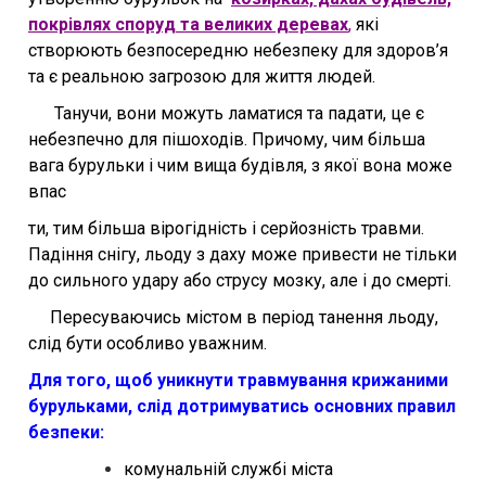
покрівлях споруд та великих деревах
,
які
створюють безпосередню небезпеку для здоров’я
та є реальною загрозою для життя людей.
Танучи, вони можуть ламатися та падати, це є
небезпечно для пішоходів. Причому, чим більша
вага бурульки і чим вища будівля, з якої вона може
впас
ти, тим більша вірогідність і серйозність травми.
Падіння снігу, льоду з даху може привести не тільки
до сильного удару або струсу мозку, але і до смерті.
Пересуваючись містом в період танення льоду,
слід бути особливо уважним.
Для того, щоб уникнути травмування крижаними
бурульками, слід дотримуватись основних правил
безпеки:
комунальній службі міста