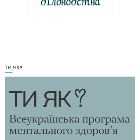
ТИ ЯК?