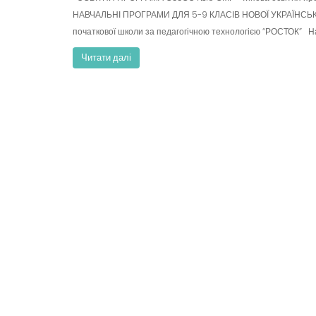
e
НАВЧАЛЬНІ ПРОГРАМИ ДЛЯ 5-9 КЛАСІВ НОВОЇ УКРАЇНСЬКО
n
початкової школи за педагогічною технологією “РОСТОК” Н
t
Читати далі