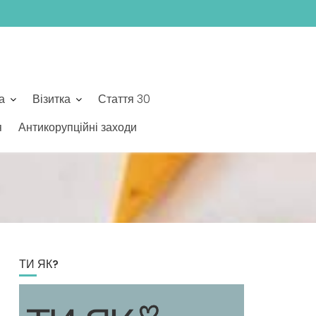
а
Візитка
Стаття 30
я
Антикорупційні заходи
ТИ ЯК?