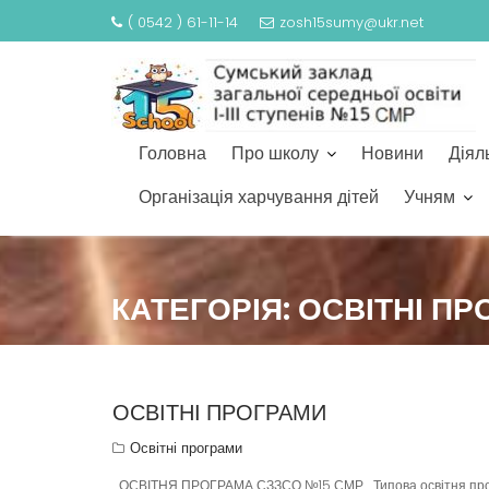
( 0542 ) 61-11-14
zosh15sumy@ukr.net
Головна
Про школу
Новини
Діял
Організація харчування дітей
Учням
S
k
КАТЕГОРІЯ: ОСВІТНІ П
i
p
t
o
c
ОСВІТНІ ПРОГРАМИ
o
Освітні програми
n
t
ОСВІТНЯ ПРОГРАМА СЗЗСО №15 СМР Типова освітня прогр