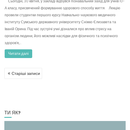
Сьогодні, 30 квітня, у закладі відбувся пізнавальний захід для учнів 10-
А класу, присвячений формуванню здорового способу життя. Лекцію
провели студентки першого курсу Навчально-наукового медичного
інституту Сумського державного університету Сніжко Єлизавета та
Іваній Орина. Під час зустрічі учні дізналися про вплив стресу на
організм людини, його можливі наслідки для фізичного та психічного
здоров’я,…
Читати далі
Старіші записи
Н
А
В
І
Г
А
ТИ ЯК?
Ц
І
Я