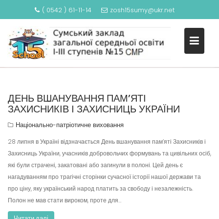
( 0542 ) 61-11-14
zosh15sumy@ukr.net
S
k
КАТЕГОРІЯ: ДІЯЛЬНІСТЬ
i
p
t
o
c
ДЕНЬ ВШАНУВАННЯ ПАМ’ЯТІ
ЗАХИСНИКІВ І ЗАХИСНИЦЬ УКРАЇНИ
o
n
Національно-патріотичне виховання
t
28 липня в Україні відзначається День вшанування пам’яті Захисників і
e
Захисниць України, учасників добровольчих формувань та цивільних осіб,
n
які були страчені, закатовані або загинули в полоні. Цей день є
t
нагадуванням про трагічні сторінки сучасної історії нашої держави та
про ціну, яку український народ платить за свободу і незалежність.
Полон не мав стати вироком, проте для…
Читати далі