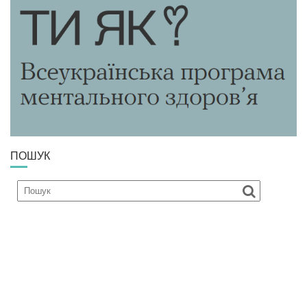
З
А
П
И
С
І
В
ПОШУК