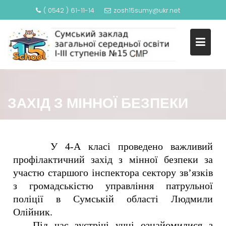
( 0542 ) 61-11-14
zosh15sumy@ukr.net
ЗАХІД З МІННОЇ БЕЗПЕКИ
У 4-А класі проведено важливий
профілактичний захід з мінної безпеки за
участю старшого інспектора сектору зв’язків
з громадськістю управління патрульної
поліції в Сумській області Людмили
Олійник.
Під час зустрічі учні ознайомилися з