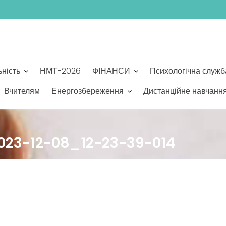
ьність
НМТ-2026
ФІНАНСИ
Психологічна служб
Вчителям
Енергозбереження
Дистанційне навчанн
23-12-08_12-23-39-014