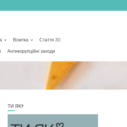
а
Візитка
Стаття 30
я
Антикорупційні заходи
ТИ ЯК?