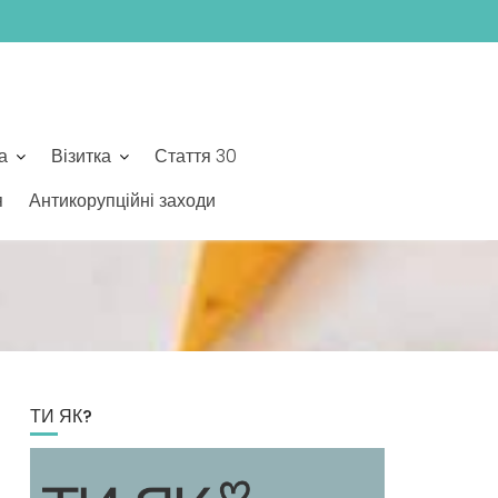
а
Візитка
Стаття 30
я
Антикорупційні заходи
ТИ ЯК?