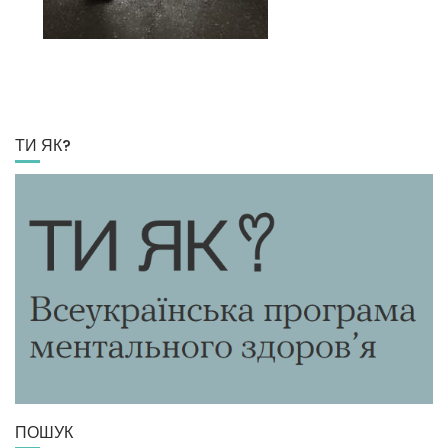
ТИ ЯК?
ПОШУК