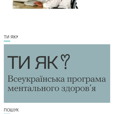
ТИ ЯК?
ПОШУК