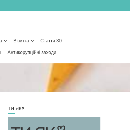
а
Візитка
Стаття 30
я
Антикорупційні заходи
ТИ ЯК?