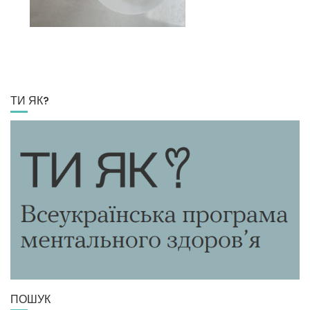
ТИ ЯК?
ПОШУК