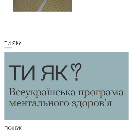
ТИ ЯК?
ПОШУК