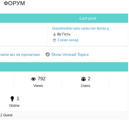
ФОРУМ
Last post
Grandmother who ranks her family g …
By Гість
3 роки назад
чити всі як прочитані
Show Unread Topics
792
2
Views
Users
1
Online
:
1 Guest