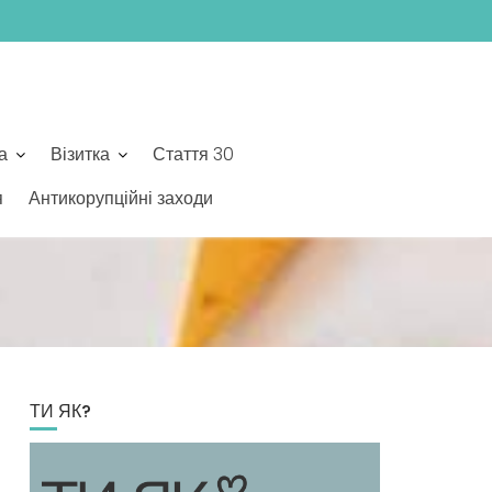
а
Візитка
Стаття 30
я
Антикорупційні заходи
ТИ ЯК?