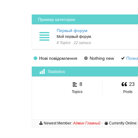
-
e
You
n
Пример категории
are
t
here:
Первый форум
Мой первый форум.
8 Topics · 22 записи
Нові повідомлення
Nothing new
Позна
Statistics
8
23
Topics
Posts
Newest Member:
Админ Главный
·
Currently Online