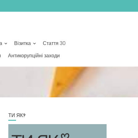
а
Візитка
Стаття 30
я
Антикорупційні заходи
ТИ ЯК?