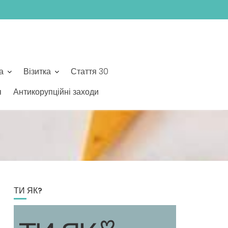
а
Візитка
Стаття 30
я
Антикорупційні заходи
ТИ ЯК?