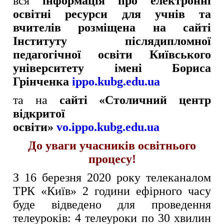
вся
інформація про електронні
освітні ресурси для учнів та
вчителів розміщена на сайті
Інституту післядипломної
педагогічної освіти Київського
університету імені Бориса
Грінченка
ippo.kubg.edu.u
a
та на
сайті «Столичний центр
відкритої
освіти»
vo.ippo.kubg.edu.ua
До уваги учасників освітнього
процесу!
З 16 березня 2020 року телеканалом
ТРК «Київ» 2 години ефірного часу
буде відведено для проведення
телеуроків: 4 телеуроки по 30 хвилин