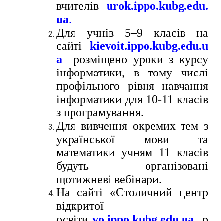
вчителів
urok.ippo.kubg.edu.
ua
.
Для учнів 5–9 класів на
сайті
kievoit.ippo.kubg.edu.u
a
розміщено уроки з курсу
інформатики, в тому числі
профільного рівня навчання
інформатики для 10-11 класів
з програмування.
Для вивчення окремих тем з
української мови та
математики учням 11 класів
будуть організовані
щотижневі вебінари.
На сайті «Столичний центр
відкритої
освіти
vo.ippo.kubg.edu.ua
р