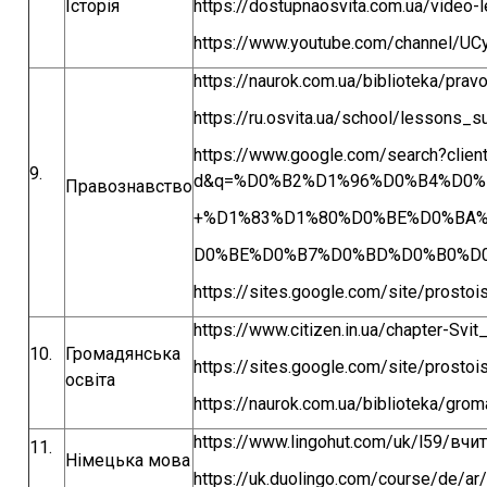
Історія
https://dostupnaosvita.com.ua/video-
https://www.youtube.com/channel/U
https://naurok.com.ua/biblioteka/pra
https://ru.osvita.ua/school/lessons_
https://www.google.com/search?client
9.
d&q=%D0%B2%D1%96%D0%B4%D0%
Правознавство
+%D1%83%D1%80%D0%BE%D0%BA
D0%BE%D0%B7%D0%BD%D0%B0%D
https://sites.google.com/site/prostoi
https://www.citizen.in.ua/chapter-Sv
10.
Громадянська
https://sites.google.com/site/prosto
освіта
https://naurok.com.ua/biblioteka/gro
https://www.lingohut.com/uk/l59/вч
11.
Німецька мова
https://uk.duolingo.com/course/de/