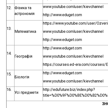
www.youtube.comluser/kievchannel
12.
Фізика та
астрономія
http://www.eduget.com
https://www.youtube.com/user/Ozveri
13.
Математика
www.youtube.comluser/kievchannel
http://www.eduget.com
http://www.eduget.com
14.
Географія
www.youtube.comluser/kievchannel
https://courses.ed-era.com/courses
http://www.eduget.com
15.
Біологія
www.youtube.comluser/kievchannel
16.
http://edufuture.biz/index.php?
Усі предмети
title=%D0%9F%D0%BE%D0%B2%D0
ЗН