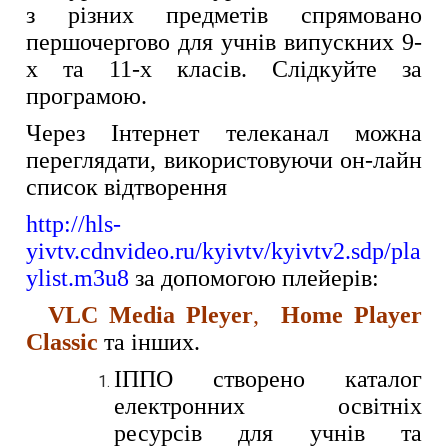
з різних предметів спрямовано
першочергово для учнів випускних 9-
х та 11-х класів. Слідкуйте за
програмою.
Через Інтернет телеканал можна
переглядати, використовуючи он-лайн
список відтворення
http://hls-
yivtv.cdnvideo.ru/kyivtv/kyivtv2.sdp/pla
ylist.m3u8
за допомогою плейерів:
VLC Media Pleyer
,
Home Player
Classiс
та інших.
ІППО створено каталог
електронних освітніх
ресурсів для учнів та