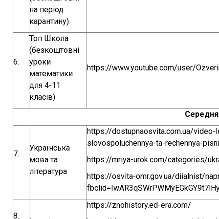
на період
карантину)
Топ Школа
(безкоштовні
6.
уроки
https://www.youtube.com/user/Ozveri
математики
для 4-11
класів)
Середня
https://dostupnaosvita.com.ua/video-
slovospoluchennya-ta-rechennya-pisni
Українська
7.
мова та
https://mriya-urok.com/categories/uk
література
https://osvita-omr.gov.ua/diialnist/na
fbclid=IwAR3qSWrPWMyEGkGY9t7lH
https://znohistory.ed-era.com/
8.