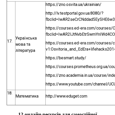
https://zno.osvita.ua/ukrainian/
http://lv.testportal.gov.ua:8080/?
fbclid=IwAR2seCrCNddad5EySHE6
https://courses.ed-era.com/courses/
fbclid=IwAR2lJtNvbEtrSwmYnIWd4
Українська
17.
https://courses.ed-era.com/courses/c
мова та
v1:Osvitoria_and_EdEra+lifehacks201
література
https://besmart.study/
https://courses.prometheus.org.ua/
https://zno.academia.in.ua/course/in
https://www.youtube.com/channel/
18.
Математика
http://www.eduget.com
12 онлайн-ресурсів для самостійної