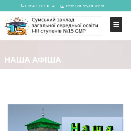
( 0542 ) 61-11-14
zosh15sumy@ukr.net
НАША АФІША