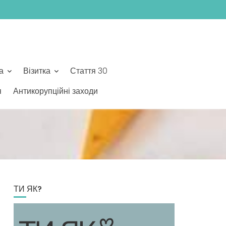
а
Візитка
Стаття 30
я
Антикорупційні заходи
ТИ ЯК?