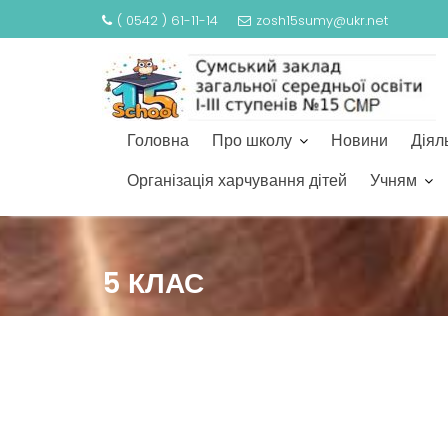
( 0542 ) 61-11-14
zosh15sumy@ukr.net
Головна
Про школу
Новини
Діял
Організація харчування дітей
Учням
5 КЛАС