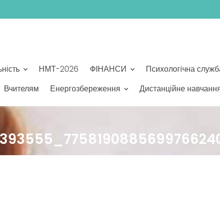
ьність
НМТ-2026
ФІНАНСИ
Психологічна служб
Вчителям
Енергозбереження
Дистанційне навчанн
4393555_775819088569976624