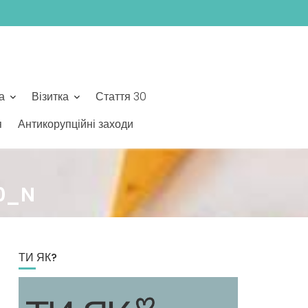
а
Візитка
Стаття 30
я
Антикорупційні заходи
0_N
ТИ ЯК?