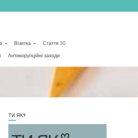
а
Візитка
Стаття 30
я
Антикорупційні заходи
ТИ ЯК?