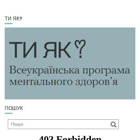
ТИ ЯК?
ПОШУК