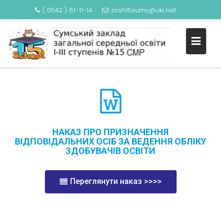
НАКАЗ ПРО ПРИЗНАЧЕННЯ
( 0542 ) 61-11-14
zosh15sumy@ukr.net
ВІДПОВІДАЛЬНИХ ОСІБ ЗА
ВЕДЕННЯ ОБЛІКУ ЗДОБУВАЧІ
ОСВІТИ
НАКАЗ ПРО ПРИЗНАЧЕННЯ
ВІДПОВІДАЛЬНИХ ОСІБ ЗА ВЕДЕННЯ ОБЛІКУ
ЗДОБУВАЧІВ ОСВІТИ
Переглянути наказ >>>>