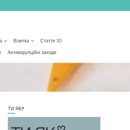
а
Візитка
Стаття 30
я
Антикорупційні заходи
ТИ ЯК?