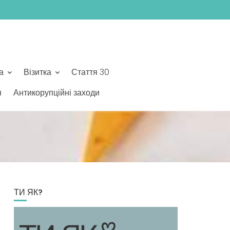
а
Візитка
Стаття 30
я
Антикорупційні заходи
ТИ ЯК?