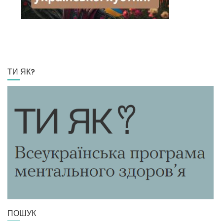
ТИ ЯК?
ПОШУК