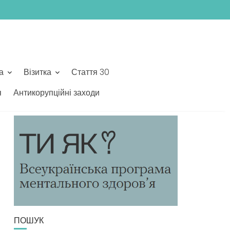
а
Візитка
Стаття 30
я
Антикорупційні заходи
ТИ ЯК?
ПОШУК