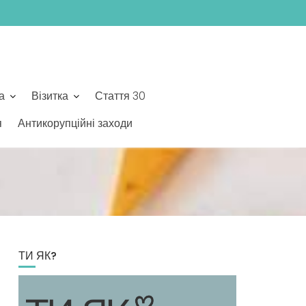
а
Візитка
Стаття 30
я
Антикорупційні заходи
ТИ ЯК?