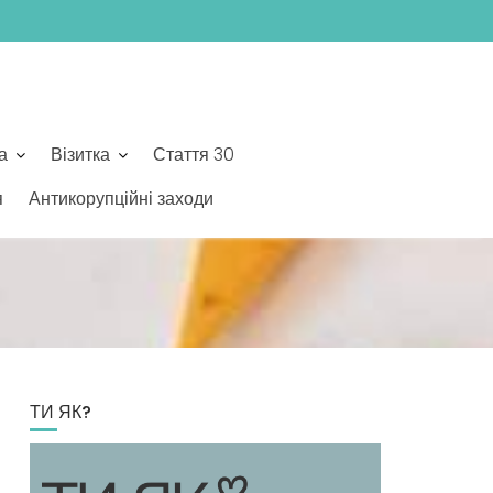
а
Візитка
Стаття 30
я
Антикорупційні заходи
ТИ ЯК?