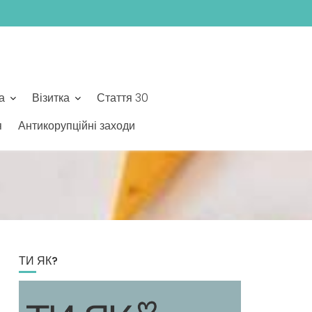
а
Візитка
Стаття 30
я
Антикорупційні заходи
ТИ ЯК?