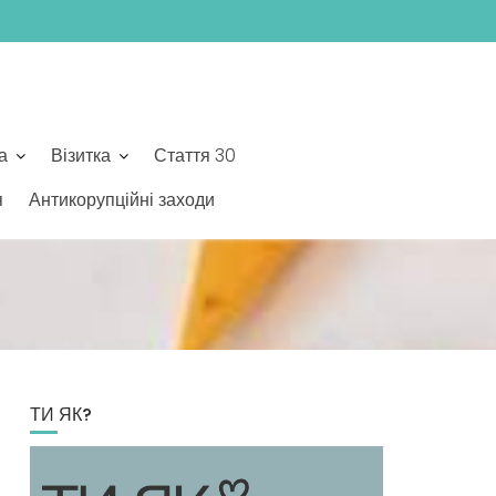
а
Візитка
Стаття 30
я
Антикорупційні заходи
ТИ ЯК?