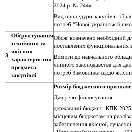
2024 р. № 244».
Вид процедури закупівлі обран
потреб “Нової української шко
Обґрунтування
Обсяг визначено необхідний дл
технічних та
поставлених функціональних з
якісних
3
Вимоги до навчального обладн
характеристик
чинного законодавства для дан
предмета
потреб Замовника щодо якісни
закупівлі
Розмір бюджетного признач
Джерело фінансування:
державний бюджет: КПК-2025:
місцевим бюджетам на реаліза
забезпечення якісної, сучасної