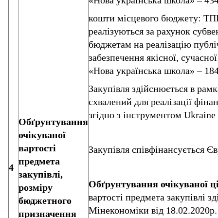
«Нова українська школа» – 434
кошти місцевого бюджету: ТП
реалізуються за рахунок субв
бюджетам на реалізацію публі
забезпечення якісної, сучасної
«Нова українська школа» – 184
Закупівля здійснюється в рамк
схвалений для реалізації фін
згідно з інструментом Ukraine
Обґрунтування
очікуваної
вартості
Закупівля співфінансується Є
предмета
4
закупівлі,
Обґрунтування очікуваної ц
розміру
вартості предмета закупівлі з
бюджетного
Мінекономіки від 18.02.2020р
призначення