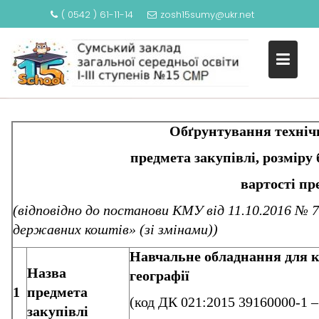
( 0542 ) 61-11-14
zosh15sumy@ukr.net
ОБГРУНТУВАННЯ ТЕХНІЧНИХ,
S
ЯКІСНИХ ХАРАТЕРИСТИК,
k
ОЧІКУВАНОЇ ВАРТОСТІ НУШ
i
p
t
o
Обґрунтування технічних та як
c
o
предмета закупівлі, розміру бюджет
n
вартості предмета за
t
e
(відповідно до постанови КМУ від 11.10.2016 №
n
державних коштів» (зі змінами))
t
Навчальне обладнання для каб
Назва
географії
1
предмета
(код ДК 021:2015 39160000-1 –
закупівлі