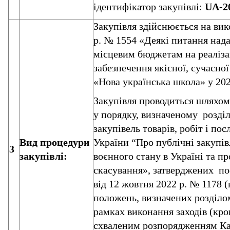
ідентифікатор закупівлі:
UA
-2
Закупівля здійснюється на ви
р. № 1554 «Деякі питання над
місцевим бюджетам на реаліза
забезпечення якісної, сучасної
«Нова українська школа» у 202
Закупівля проводиться шляхом 
у порядку, визначеному
розді
закупівель товарів, робіт і по
Вид процедури
України “Про публічні закупів
3
закупівлі:
воєнного стану в Україні та п
скасування», затверджених по
від 12 жовтня 2022 р. № 1178 
положень, визначених розділо
рамках виконання заходів (кро
схваленим розпорядженням Каб