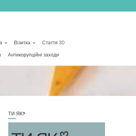
а
Візитка
Стаття 30
я
Антикорупційні заходи
ТИ ЯК?