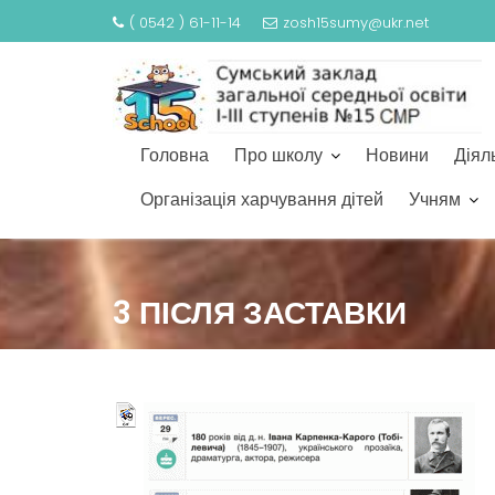
( 0542 ) 61-11-14
zosh15sumy@ukr.net
Головна
Про школу
Новини
Діял
Організація харчування дітей
Учням
S
k
3 ПІСЛЯ ЗАСТАВКИ
i
p
t
o
c
o
n
t