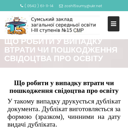
( 0542 ) 61-11-14
zosh15sumy@ukr.net
ЩО РОБИТИ У ВИПАДКУ
ВТРАТИ ЧИ ПОШКОДЖЕННЯ
СВІДОЦТВА ПРО ОСВІТУ
Що робити у випадку втрати чи
пошкодження свідоцтва про освіту
У такому випадку друкується дублікат
документа. Дублікат виготовляється за
формою (зразком), чинними на дату
видачі дубліката.