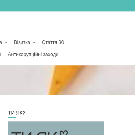
а
Візитка
Стаття 30
я
Антикорупційні заходи
ТИ ЯК?