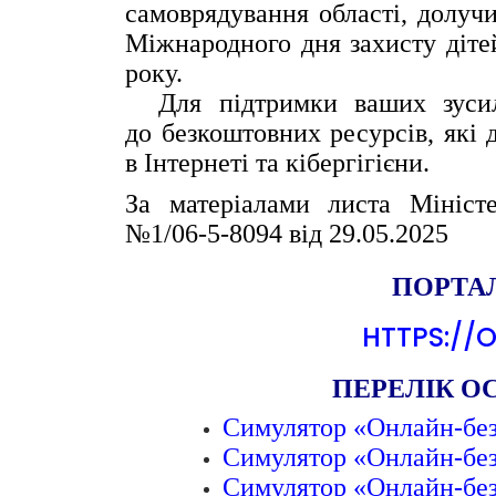
самоврядування
області, долуч
Міжнародного дня
захисту діте
року.
Для підтримки ваших зусил
до
безкоштовних ресурсів, які
в
Інтернеті та кібергігієни.
За матеріалами листа Мініст
№1/06-5-8094 від 29.05.2025
ПОРТАЛ
HTTPS://O
ПЕРЕЛІК ОС
Симулятор «Онлайн-без
Симулятор «Онлайн-безп
Симулятор «Онлайн-без