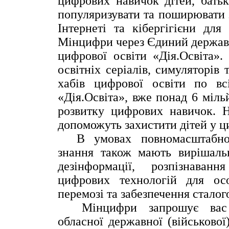
цифрових навичок дітей, бать
популяризувати та поширювати
Інтернеті та кібергігієни дл
Мінцифри через Єдиний держав
цифрової освіти «Дія.Освіта»
освітніх
серіалів, симуляторів 
хабів цифрової
освіти по вс
«Дія.Освіта», вже понад 6 міль
розвитку цифрових навичок.
допоможуть захистити дітей у 
В умовах повномасштабної 
знання
також мають вирішальн
дезінформації,
розпізнаван
цифрових технологій для
ос
перемозі та забезпечення стало
Мінцифри запрошує вас та
обласної
державної (військової