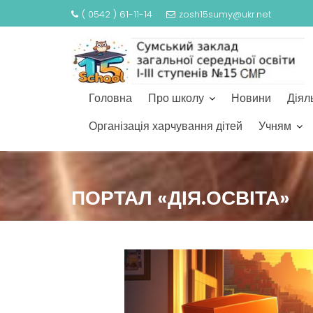
( 0542 ) 61-11-14
zosh15sumy@ukr.net
Головна
Про школу
Новини
Діял
Організація харчування дітей
Учням
ПОРТАЛ «ДІЯ.ОСВІТА»