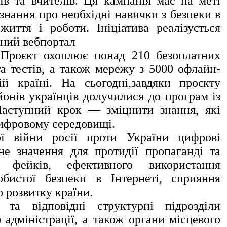
ків та
вчителів. Ця кампанія має на меті
 знання про
необхідні навички з безпеки в
я життя і роботи.
Ініціатива реалізується
ний вебпортал
. Проєкт охоплює понад 210 безоплатних
та тестів, а також мережу з 5000 офлайн-
ій країні.
На сьогодні,завдяки проєкту
йонів українців
долучилися до програм із
 Наступний крок —
зміцнити знання, які
цифровому середовищі.
війни росії проти України цифрові
е значення для протидії пропаганді та
ня фейків, ефективного використання
обистої безпеки в Інтернеті, сприяння
го
розвитку країни.
 відповідні структурні підрозділи
) адміністрації, а також органи місцевого