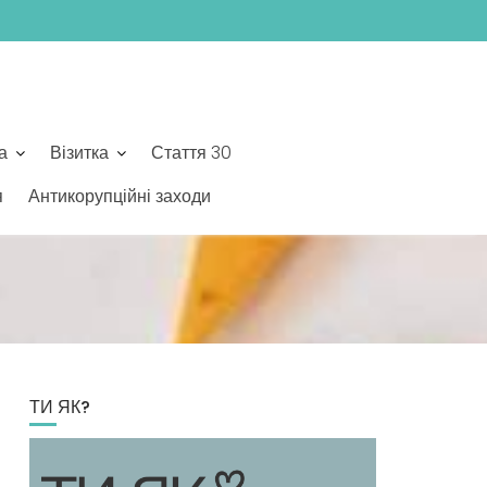
а
Візитка
Стаття 30
я
Антикорупційні заходи
ТИ ЯК?