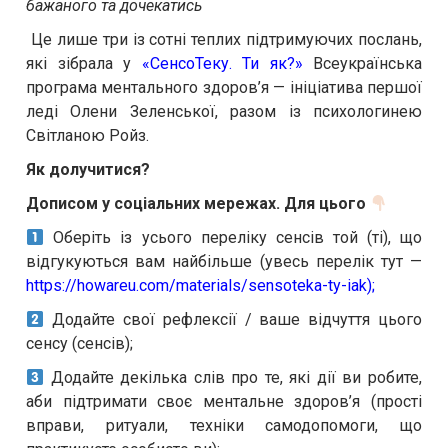
бажаного та дочекатись
Це лише три із сотні теплих підтримуючих послань,
які зібрала у
«СенсоТеку. Ти як?»
Всеукраїнська
програма ментального здоров’я — ініціатива першої
леді Олени Зеленської, разом із психологинею
Світланою Ройз.
Як долучитися?
Дописом у соціальних мережах. Для цього
Оберіть із усього переліку сенсів той (ті), що
відгукуються вам найбільше (увесь перелік тут —
https://howareu.com/materials/sensoteka-ty-iak
);
Додайте свої рефлексії / ваше відчуття цього
сенсу (сенсів);
Додайте декілька слів про те, які дії ви робите,
аби підтримати своє ментальне здоров’я (прості
вправи, ритуали, техніки самодопомоги, що