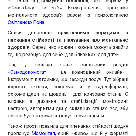
—
теплі підтримуючі послання,
які зібрала у
«СенсоТеку. Ти як?» Всеукраїнська програма
ментального здоров’я разом із психологинею
Світланою Ройз
.
Сенси доповнені
практичними порадами з
плекання стійкості та піклування про ментальне
здоров’я.
Серед них кожен і кожна можуть знайти
те, що резонує: для себе, для близьких, для дітей.
Так, у пригоді стане оновлений розділ
«Самодопомога»
— це повноцінний онлайн-
інструмент підтримки, що завжди поруч. Тут зібрані
короткі техніки, зокрема й у відеоформаті,
рекомендації на щодень і для кризових станів. Є
вправи з дихання та стабілізації, моніторинг
настрою, алгоритми дій у складних станах. Усе, аби
легше було втримати фокус і почати діяти.
Також прості правила для плекання стійкості щодня
пропонує
Моментал
,
який «живе» ще й у форматі