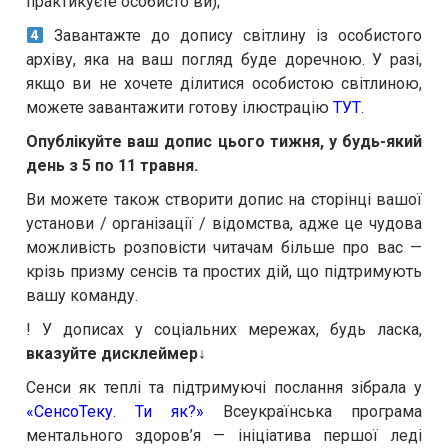
практикуєте особисто ви);
Завантажте до допису світлину із особистого
архіву, яка на ваш погляд буде доречною. У разі,
якщо ви не хочете ділитися особистою світлиною,
можете завантажити готову ілюстрацію
ТУТ
.
Опублікуйте ваш допис цього тижня, у будь-який
день з 5 по 11 травня.
Ви можете також створити допис на сторінці вашої
установи / організації / відомства, адже це чудова
можливість розповісти читачам більше про вас —
крізь призму сенсів та простих дій, що підтримують
вашу команду.
! У дописах у соціальних мережах, будь ласка,
вказуйте дисклеймер↓
Сенси як теплі та підтримуючі послання зібрала у
«СенсоТеку. Ти як?»
Всеукраїнська програма
ментального здоров’я — ініціатива першої леді