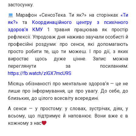
застосунку.
Марафон «СенсоТека. Ти як?» на сторінках
«Ти
як?»
та
Координаційного центру з психічного
здоров’я
КМУ
1 травня працював як простір
рефлексії. Упродовж дня наживо звучали особисті й
професійні роздуми: про сенси, які допомагають
просто робити те, що ти можеш. І про дії, з яких
виростає щось дуже цінне. Запис можна
переглянути за посиланням:
https://fb.watch/zlGX7mcU9S
Місяць обізнаності про ментальне здоров’я — це не
лише про інформування, це про увагу. До себе, до
близьких, до цілого всесвіту всередині.
А сенси — у простому: у словах, зустрічах, діях, у
всьому, що підтримує й наповнює. Вони вже є в
кожному з нас