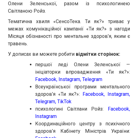
Олени Зеленської, разом із психологинею
Світланою Ройз.
Тематична хвиля «СенсоТека. Ти як?» триває у
межах комунікаційної кампанії «Ти як?» з нагоди
Місяця обізнаності про ментальне здоров’я, яким є
травень.
У дописах ви можете робити
відмітки сторінок:
першої леді Олени Зеленської —
ініціаторки впровадження «Ти як?»:
Facebook
,
Instagram
,
Telegram
Всеукраїнської програми ментального
здоров’я «Ти як?»:
Facebook
,
Instagram
,
Telegram
,
TikTok
психологині Світлани Ройз:
Facebook
,
Instagram
Координаційного центру з психічного
здоров’я Кабінету Міністрів України: