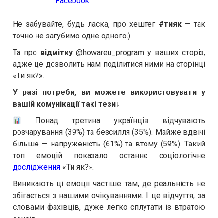
Facebook
Не забувайте, будь ласка, про хештег
#тияк
— так
точно не загубимо одне одного;)
Та про
відмітку
@howareu_program у ваших сторіз,
адже це дозволить нам поділитися ними на сторінці
«Ти як?».
У разі потреби, ви можете використовувати у
вашій комунікації такі тези
↓
Понад третина українців відчувають
розчарування (39%) та безсилля (35%). Майже вдвічі
більше — напруженість (61%) та втому (59%). Такий
топ емоцій показало останнє соціологічне
дослідження
«Ти як?».
Виникають ці емоції частіше там, де реальність не
збігається з нашими очікуваннями. І це відчуття, за
словами фахівців, дуже легко сплутати із втратою