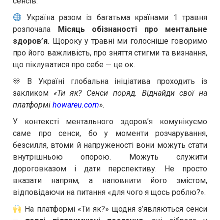
сенсів.
Україна разом із багатьма країнами 1 травня
розпочала
Місяць обізнаності про ментальне
здоров’я.
Щороку у травні ми голосніше говоримо
про його важливість, про зняття стигми та визнання,
що піклуватися про себе — це ок.
🫶 В Україні глобальна ініціатива проходить із
закликом
«Ти як? Сенси поряд. Віднайди свої на
платформі
howareu.com
»
.
У контексті ментального здоров’я комунікуємо
саме про сенси, бо у моменти розчарування,
безсилля, втоми й напруженості вони можуть стати
внутрішньою опорою. Можуть служити
дороговказом і дати перспективу. Не просто
вказати напрям, а наповнити його змістом,
відповідаючи на питання «для чого я щось роблю?».
На платформі «Ти як?» щодня з’являються сенси