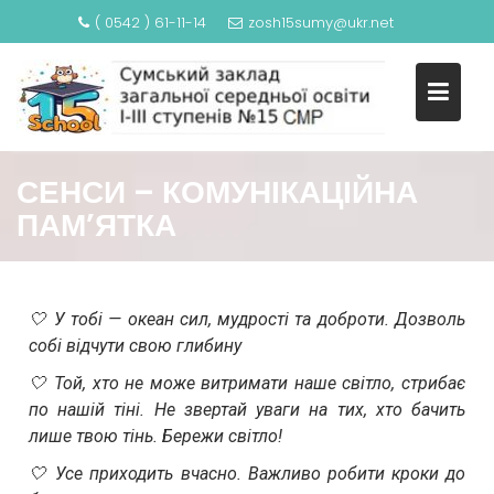
( 0542 ) 61-11-14
zosh15sumy@ukr.net
СЕНСИ – КОМУНІКАЦІЙНА
ПАМ’ЯТКА
🤍 У тобі — океан сил, мудрості та доброти. Дозволь
собі відчути свою глибину
🤍 Той, хто не може витримати наше світло, стрибає
по нашій тіні. Не звертай уваги на тих, хто бачить
лише твою тінь. Бережи світло!
🤍 Усе приходить вчасно. Важливо робити кроки до