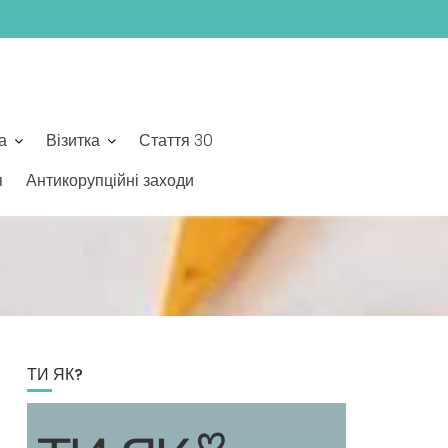
а
Візитка
Стаття 30
я
Антикорупційні заходи
ТИ ЯК?