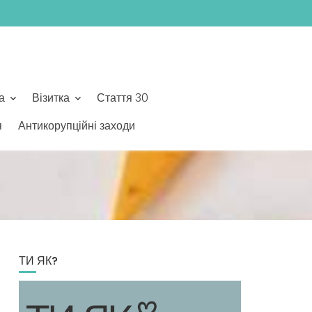
а
Візитка
Стаття 30
я
Антикорупційні заходи
ТИ ЯК?