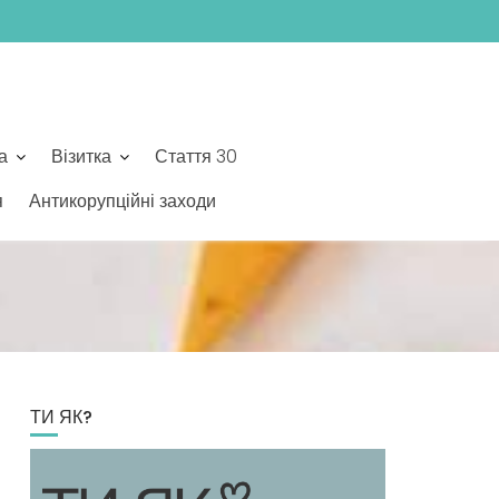
а
Візитка
Стаття 30
я
Антикорупційні заходи
ТИ ЯК?