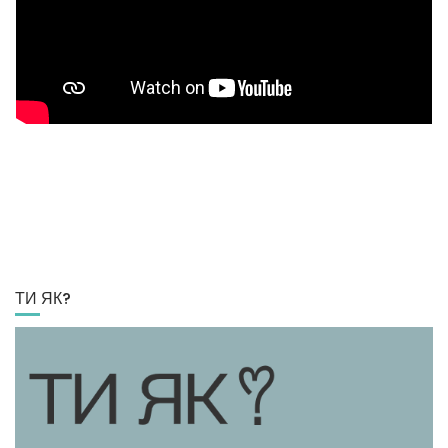
ТИ ЯК?