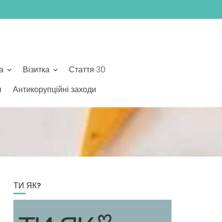
а
Візитка
Стаття 30
я
Антикорупційні заходи
ТИ ЯК?