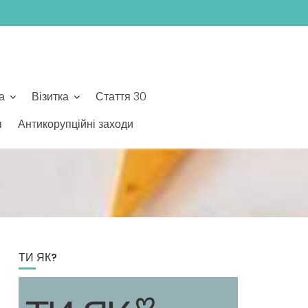
а
Візитка
Стаття 30
я
Антикорупційні заходи
ТИ ЯК?